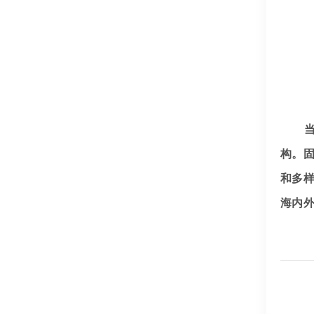
构。
和多
海内