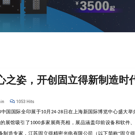
心之姿，开创固立得新制造时
in
1053 Hits
8中国国际全印展于
月
日在上海新国际博览中心盛大举
10
24-28
米的展馆吸引了
多家展商亮相，展品涵盖印前设备和软件
1000
备制造专家，
江苏固立得精密光电有限公司（以下简称“固立得”