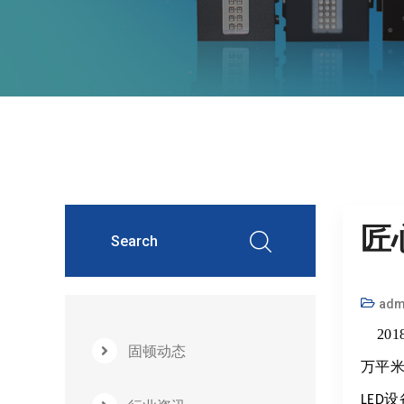
匠
adm
201
固顿动态
万平
设
LED