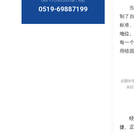
Get Professional Help
0519-69887199
制了
标准
地位。
每一
用错
经
捷、