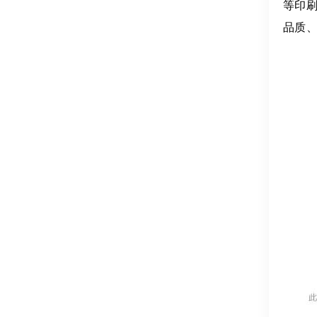
等印
品质