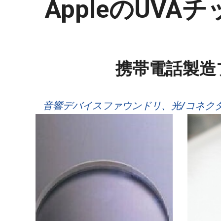
AppleのUV
携帯電話製造
音響デバイスファウンドリ、光/コネク