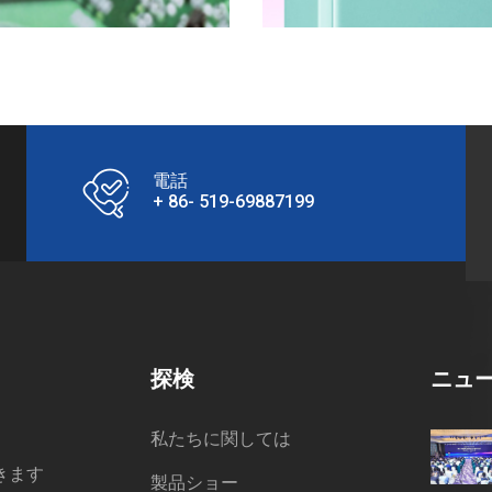
電話
+ 86- 519-69887199
探検
ニュ
私たちに関しては
きます
製品ショー