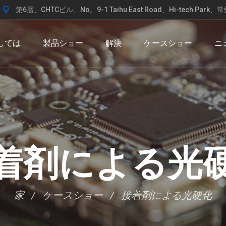
第6層、CHTCビル、No。9-1 Taihu East Road、Hi-tech Pa
しては
製品ショー
解決
ケースショー
ニ
着剤による光
家
ケースショー
接着剤による光硬化