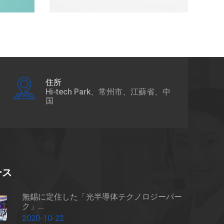
住所
Hi-tech Park、常州市、江蘇省、中
国
ース
無錫に定住した「光半導体テクノロジーパー
ク」...
2020-10-22