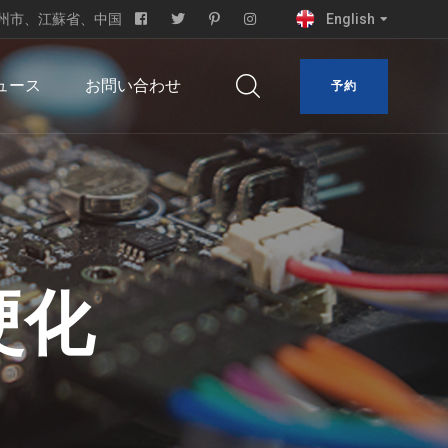
rk、常州市、江蘇省、中国
English
ュース
お問い合わせ
予約
硬化