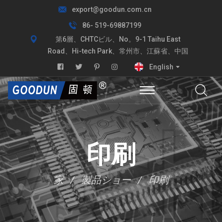
export@goodun.com.cn
86- 519-69887199
第6層、CHTCビル、No。9-1 Taihu East
Road、Hi-tech Park、常州市、江蘇省、中国
English
印刷
家
製品ショー
印刷