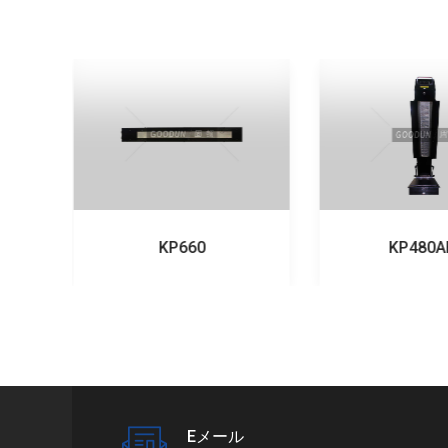
KP660
KP480A
Eメール