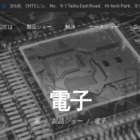
第6層、CHTCビル、No。9-1 Taihu East Road、Hi-tech Pa
しては
製品ショー
解決
ケースショー
ニ
電子
家
製品ショー
電子