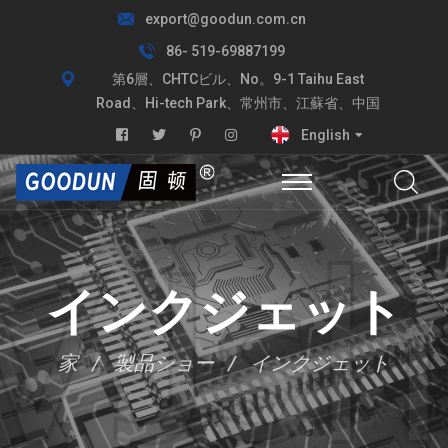
export@goodun.com.cn
86- 519-69887199
第6層、CHTCビル、No。9-1 Taihu East
Road、Hi-tech Park、常州市、江蘇省、中国
English
インクジェット
家
製品ショー
インクジェット