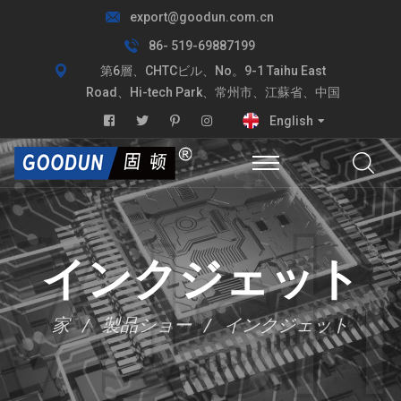
export@goodun.com.cn
86- 519-69887199
第6層、CHTCビル、No。9-1 Taihu East
Road、Hi-tech Park、常州市、江蘇省、中国
English
インクジェット
家
製品ショー
インクジェット